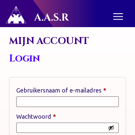
MIJN ACCOUNT
De
Login
A.A.S.R.
in
Nederland
Vereist
Gebruikersnaam of e-mailadres
*
Nieuws
Vereist
Wachtwoord
*
Artikelen