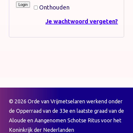
Login
Consistories
Onthouden
Je wachtwoord vergeten?
Contact
© 2026 Orde van Vrijmetselaren werkend onder
de Opperraad van de 33e en laatste graad van de
Aloude en Aangenomen Schotse Ritus voor het
Koninkrijk der Nederlanden